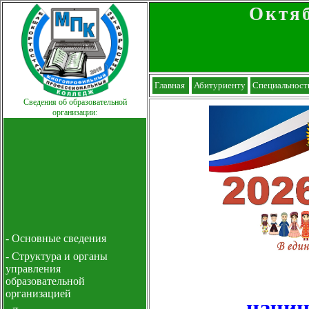
Октя
Главная
Абитуриенту
Специальност
Сведения об образовательной
организации:
- Основные сведения
- Структура и органы
управления
образовательной
организацией