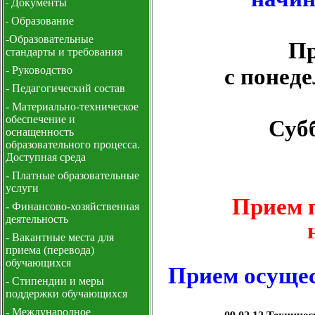
Документы
-
Образование
-
-Образовательные
стандарты и требования
- Руководство
- Педагогический состав
- Материально-техническое
обеспечение и
оснащенность
образовательного процесса.
Доступная среда
- Платные образовательные
услуги
-
Финансово-хозяйственная
деятельность
- Вакантные места для
приема (перевода)
обучающихся
- Стипендии и меры
поддержки обучающихся
- Международное